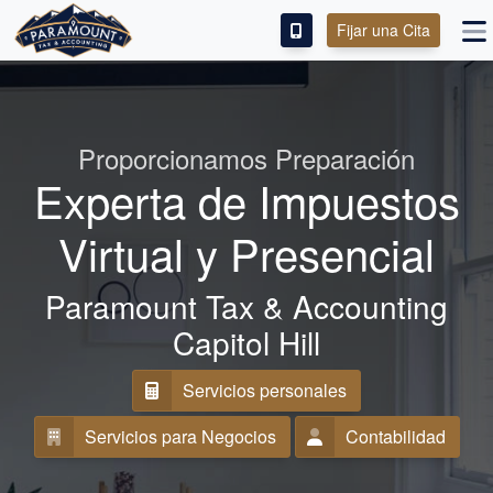
Fijar una Cita
ENGLISH
IMPUESTOS PERSONALES
Proporcionamos Preparación
Experta de Impuestos
IMPUESTOS COMERCIALES
Virtual y Presencial
SERVICIOS DE CONTABILIDAD
Paramount Tax & Accounting
SOBRE
Capitol Hill
CONTACTO
Servicios personales
Servicios para Negocios
Contabilidad